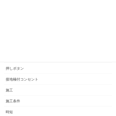
予想
圧着
変流器
工具
技能試験対策
技能講習会
押しボタン
接地極付コンセント
施工
施工条件
時短