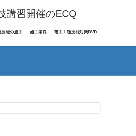
技講習開催のECQ
種技能の施工
施工条件
電工１種技能対策DVD