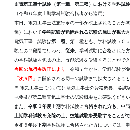
※電気工事士試験（第一種、第二種）における学科試
（令和６年度上期学科試験合格者から適用）
本日、電気工事士法施行令の一部が改正されることが
種）において
学科試験が免除される試験の範囲が拡大
電気工事士試験は
第一種
、第二種とも、学科試験（Ｃ
験との２段階で行われ、
従来
、学科試験に合格された
の学科試験を免除の上、技能試験を受験することがで
今回の施行令改正により
、令和７年から、学科試験が
「次々回」
に開催される同一の試験まで拡大されるこ
※ 電気工事士については電気工事士の資格概要、各試
概要及び第二種電気工事士の試験概要をご確認くださ
また、
令和６年度上期
学科試験に
合格された方も
、申
上期学科試験を免除の上、技能試験を受験することが
令和６年度
下期
学科試験に合格された方については、