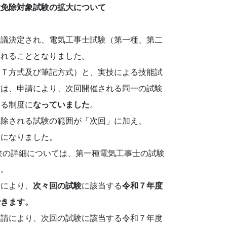
験免除対象試験の拡大について
閣議決定され、電気工事士試験（第一種、第二
されることとなりました。
ＢＴ方式及び筆記方式）と、実技による技能試
方は、申請により、次回開催される同一の試験
きる制度に
なっていました
。
免除される試験の範囲が「次回」に加え、
とになりました。
験の詳細については、第一種電気工事士の試験
い。
請により、
次々回の試験
に該当する
令和７
年度
できます。
申請により、次回の試験に該当する令和７年度