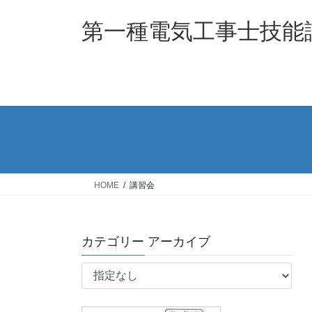
コ
ナ
ン
ビ
第一種電気工事士技能
テ
ゲ
ン
ー
ツ
シ
へ
ョ
ス
ン
キ
に
ッ
移
プ
動
HOME
講習会
カテゴリー アーカイブ