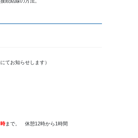
。接続結線の方法。
ーにてお知らせします）
４時
まで。 休憩12時から1時間