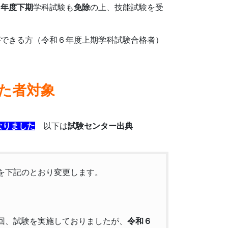
７年度下期
学科試験も
免除
の上、技能試験を受
ができる方（令和６年度上期学科試験合格者）
※
た者対象
なりました
以下は
試験センター出典
を下記のとおり変更します。
回、試験を実施しておりましたが、
令和６