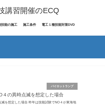
技講習開催のECQ
種技能の施工
施工条件
電工１種技能対策DVD
パイロットランプ
O４の異時点滅を想定した場合
点滅を想定した場合 昨年は技能試験でNO４が東海地