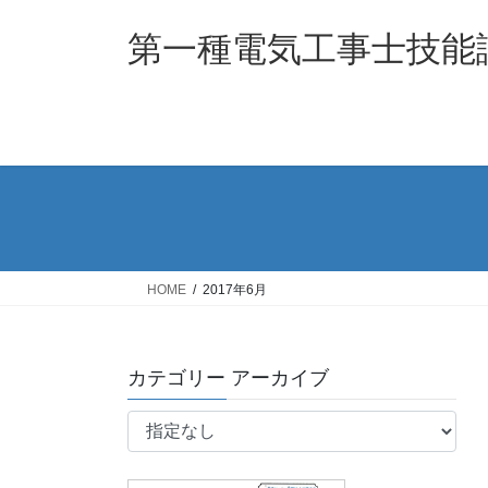
コ
ナ
ン
ビ
第一種電気工事士技能
テ
ゲ
ン
ー
ツ
シ
へ
ョ
ス
ン
キ
に
ッ
移
プ
動
HOME
2017年6月
カテゴリー アーカイブ