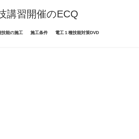
技講習開催のECQ
種技能の施工
施工条件
電工１種技能対策DVD