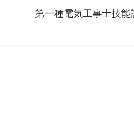
コ
ナ
ン
ビ
第一種電気工事士技能
テ
ゲ
ン
ー
ツ
シ
へ
ョ
ス
ン
キ
に
ッ
移
プ
動