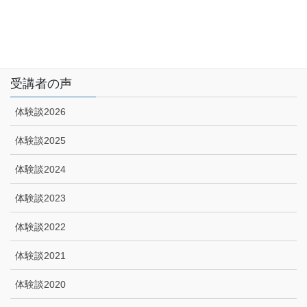
特定商取引に関する法律に基づく表示|プライバシーポリシー
技能講習申込みフォーム
受講者の声
体験談2026
体験談2025
体験談2024
体験談2023
体験談2022
体験談2021
体験談2020