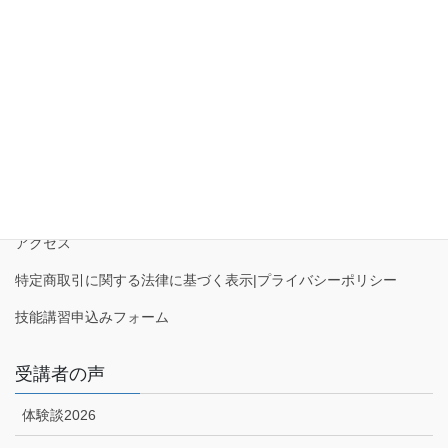
第1種電気工事士 技能試験
ぜんぶ絵で見て覚える 第1種電気工事士 技能試験 すい~っと合格 2026年版 「技
能入門講習」実演動画付き
Amazon
楽天
サイトマップ
アクセス
特定商取引に関する法律に基づく表示|プライバシーポリシー
技能講習申込みフォーム
受講者の声
体験談2026