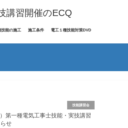
技講習開催のECQ
種技能の施工
施工条件
電工１種技能対策DVD
技能講習会
年度）第一種電気工事士技能・実技講習
知らせ