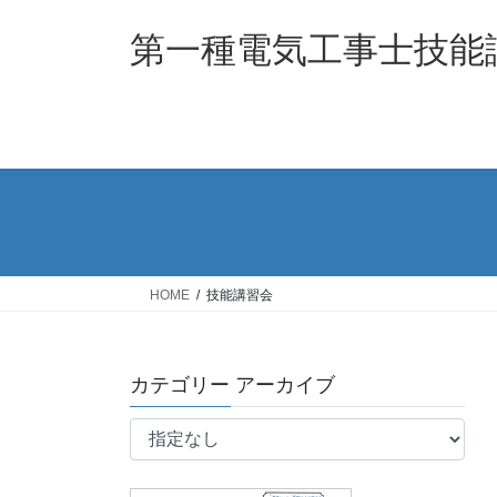
コ
ナ
ン
ビ
第一種電気工事士技能
テ
ゲ
ン
ー
ツ
シ
へ
ョ
ス
ン
キ
に
ッ
移
プ
動
HOME
技能講習会
カテゴリー アーカイブ