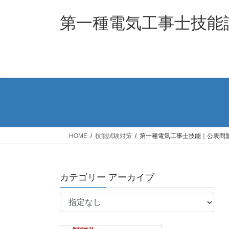
コ
ナ
ン
ビ
第一種電気工事士技能
テ
ゲ
ン
ー
ツ
シ
へ
ョ
ス
ン
キ
に
ッ
移
プ
動
HOME
技能試験対策
第一種電気工事士技能｜公表問
カテゴリー アーカイブ