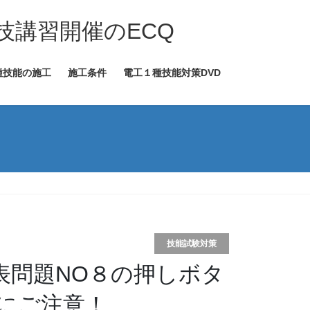
技講習開催のECQ
種技能の施工
施工条件
電工１種技能対策DVD
技能試験対策
表問題NO８の押しボタ
にご注意！