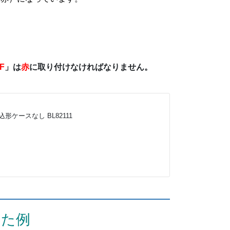
F
」は
赤
に取り付けなければなりません。
込形ケースなし BL82111
った例