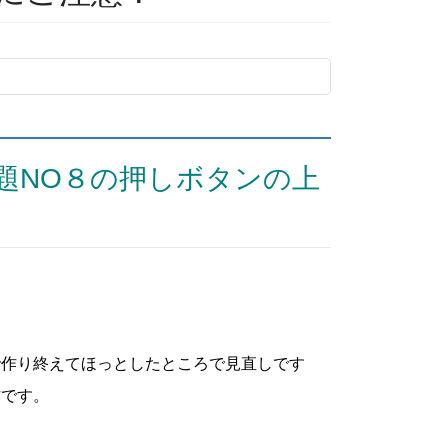
題NO８の押しボタンの上
！
で作り終えてほっとしたところで見直しです
方です。